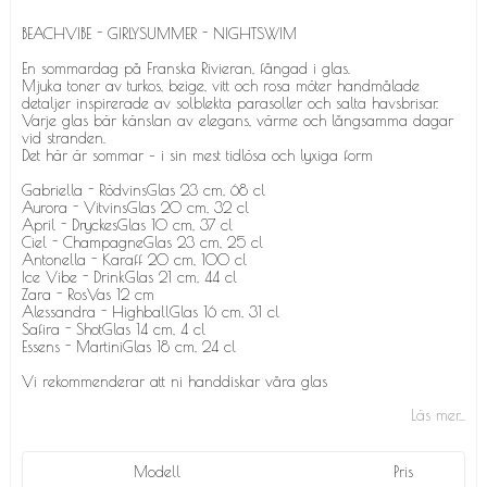
BEACHVIBE - GIRLYSUMMER - NIGHTSWIM
En sommardag på Franska Rivieran, fångad i glas.
Mjuka toner av turkos, beige, vitt och rosa möter handmålade
detaljer inspirerade av solblekta parasoller och salta havsbrisar.
Varje glas bär känslan av elegans, värme och långsamma dagar
vid stranden.
Det här är sommar – i sin mest tidlösa och lyxiga form
Gabriella - RödvinsGlas 23 cm, 68 cl
Aurora - VitvinsGlas 20 cm, 32 cl
April - DryckesGlas 10 cm, 37 cl
Ciel - ChampagneGlas 23 cm, 25 cl
Antonella - Karaff 20 cm, 100 cl
Ice Vibe - DrinkGlas 21 cm, 44 cl
Zara - RosVas 12 cm
Alessandra - HighballGlas 16 cm, 31 cl
Safira - ShotGlas 14 cm, 4 cl
Essens - MartiniGlas 18 cm, 24 cl
Vi rekommenderar att ni handdiskar våra glas
Läs mer...
Modell
Pris