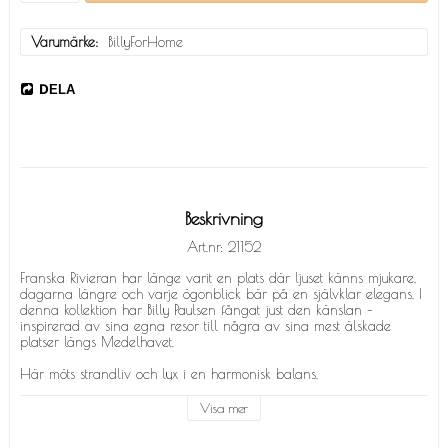
Varumärke
BillyForHome
DELA
Beskrivning
Art.nr: 21152
Franska Rivieran har länge varit en plats där ljuset känns mjukare, 
dagarna längre och varje ögonblick bär på en självklar elegans. I 
denna kollektion har Billy Paulsen fångat just den känslan – 
inspirerad av sina egna resor till några av sina mest älskade 
platser längs Medelhavet.

Här möts strandliv och lyx i en harmonisk balans. 

Parasoller i dämpade nyanser av beige och vitt, havets turkosa 
skiftningar och subtila inslag av rosa skapar en palett som för 
Visa mer
tankarna till varma eftermiddagar och sena middagar vid vattnet. 
Varje glas är handmålat med samma omsorg som om det vore ett 