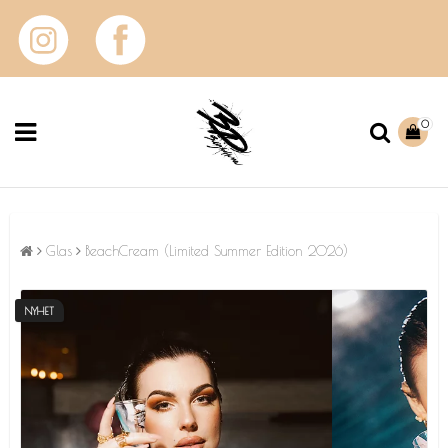
0
Glas
BeachCream (Limited Summer Edition 2026)
NYHET