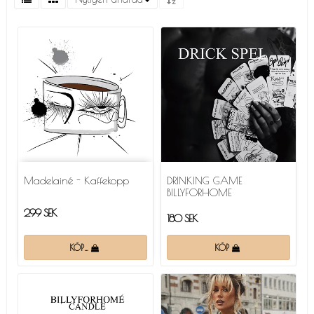
Madelainé - Kaffekopp
DRINKING GAME
BILLYFORHOME
299 SEK
180 SEK
KÖP…
KÖP