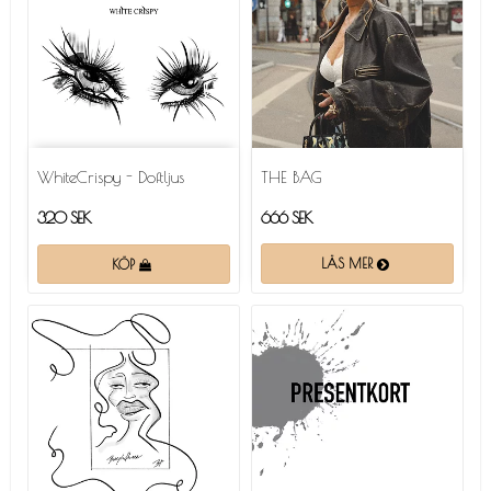
WhiteCrispy - Doftljus
THE BAG
666 SEK
320 SEK
LÄS MER
KÖP