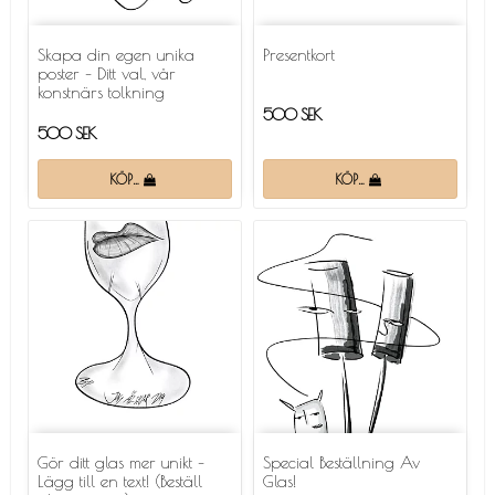
Skapa din egen unika
Presentkort
poster – Ditt val, vår
konstnärs tolkning
500 SEK
500 SEK
KÖP…
KÖP…
Gör ditt glas mer unikt –
Special Beställning Av
Lägg till en text! (Beställ
Glas!