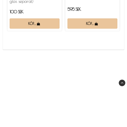
glas separat)
595 SEK
100 SEK
KÖP…
KÖP…